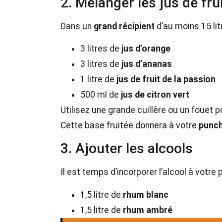
2. Mélanger les jus de fru
Dans un
grand récipient
d’au moins 15 lit
3 litres de
jus d’orange
3 litres de
jus d’ananas
1 litre de
jus de fruit de la passion
500 ml de
jus de citron vert
Utilisez une grande cuillère ou un foue
Cette base fruitée donnera à votre
punc
3. Ajouter les alcools
Il est temps d’incorporer l’alcool à votre 
1,5 litre de
rhum blanc
1,5 litre de
rhum ambré