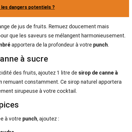
 les dangers potentiels ?
ange de jus de fruits. Remuez doucement mais
pour que les saveurs se mélangent harmonieusement.
mbré
apportera de la profondeur à votre
punch
.
canne à sucre
cidité des fruits, ajoutez 1 litre de
sirop de canne à
en remuant constamment. Ce sirop naturel apportera
ement sirupeuse à votre cocktail.
pices
ée à votre
punch
, ajoutez :