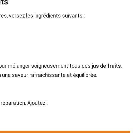
its
res, versez les ingrédients suivants :
t pour mélanger soigneusement tous ces
jus de fruits
.
h
une saveur rafraîchissante et équilibrée.
préparation. Ajoutez :