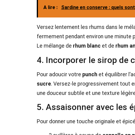
A lire :
Sardine en conserve : quels sont
Versez lentement les rhums dans le mél
fermement pendant environ une minute 
Le mélange de
rhum blanc
et de
rhum a
4. Incorporer le sirop de 
Pour adoucir votre
punch
et équilibrer l’a
sucre
. Versez-le progressivement tout 
une douceur subtile et une texture légèr
5. Assaisonner avec les é
Pour donner une touche originale et épic