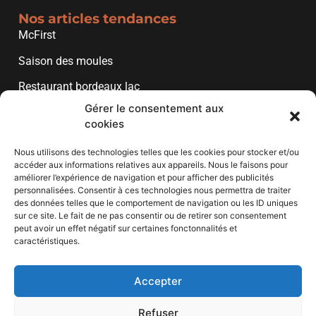
Nos articles tendances
McFirst
Saison des moules
Restaurant bordeaux lac
Gérer le consentement aux
Restaurant bord de garonne
cookies
Marque de pâtes
Nous utilisons des technologies telles que les cookies pour stocker et/ou
Restaurant bord de marne
accéder aux informations relatives aux appareils. Nous le faisons pour
améliorer l’expérience de navigation et pour afficher des publicités
personnalisées. Consentir à ces technologies nous permettra de traiter
Liens utiles
des données telles que le comportement de navigation ou les ID uniques
sur ce site. Le fait de ne pas consentir ou de retirer son consentement
Mentions légales
peut avoir un effet négatif sur certaines fonctonnalités et
caractéristiques.
Plan de site
Politique de cookies (UE)
Accepter
Contact
Refuser