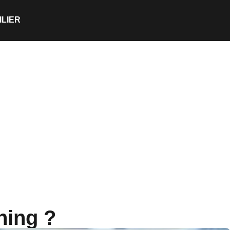
ILIER
ning ?