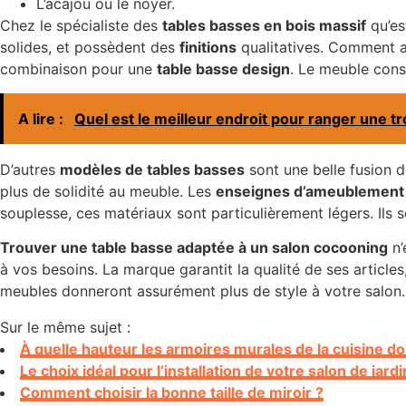
L’acajou ou le noyer.
Chez le spécialiste des
tables basses en bois massif
qu’es
solides, et possèdent des
finitions
qualitatives. Comment a
combinaison pour une
table basse design
. Le meuble conse
A lire :
Quel est le meilleur endroit pour ranger une tr
D’autres
modèles de tables basses
sont une belle fusion d
plus de solidité au meuble. Les
enseignes d’ameublement
souplesse, ces matériaux sont particulièrement légers. Ils 
Trouver une table basse adaptée à un salon cocooning
n’
à vos besoins. La marque garantit la qualité de ses articles, 
meubles donneront assurément plus de style à votre salon.
Sur le même sujet :
À quelle hauteur les armoires murales de la cuisine doi
Le choix idéal pour l’installation de votre salon de jar
Comment choisir la bonne taille de miroir ?