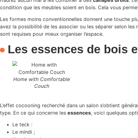
n’aurez aucun mal à les combiner à des
canapés droits
. L
condition que les meubles soient en bois. Cela vous permet
Les formes moins conventionnelles donnent une touche plus
avez la possibilité de les associer ou les séparer selon les
sont requises pour mieux organiser l’espace.
Les essences de bois et
Home with Comfortable
Couch
L’effet cocooning recherché dans un salon s’obtient géné
type. En ce qui concerne les
essences
, voici quelques opt
Le teck :
Le mindi ;