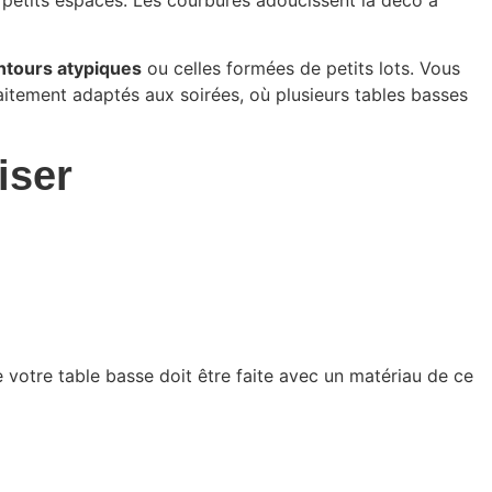
s petits espaces. Les courbures adoucissent la déco à
ntours atypiques
ou celles formées de petits lots. Vous
arfaitement adaptés aux soirées, où plusieurs tables basses
iser
ue votre table basse doit être faite avec un matériau de ce