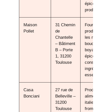
épicerie,
produits frais
Maison
31 Chemin
Fourniture de
Pollet
de
produits pour
Chantelle
les métiers de
– Bâtiment
bouche :
B – Porte
boyaux,
1, 31200
épices,
Toulouse
conserves,
ingrédients
essentiels
Casa
27 rue de
Produits
Bonciani
Belleville –
alimentaires
31200
italiens :
Toulouse
fromages