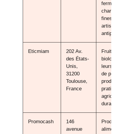
fermiers,
charcuteries
fines, pâtes
artisanales,
antipasti
Eticmiam
202 Av.
Fruits
des États-
biologiques et
Unis,
leurs dérivés
31200
de petits
Toulouse,
producteurs
France
pratiquant une
agriculture
durable
Promocash
146
Produits
avenue
alimentaires,