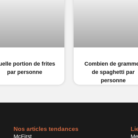
elle portion de frites
Combien de gramm
par personne
de spaghetti par
personne
Nos articles tendances
Li
McFirst
Me