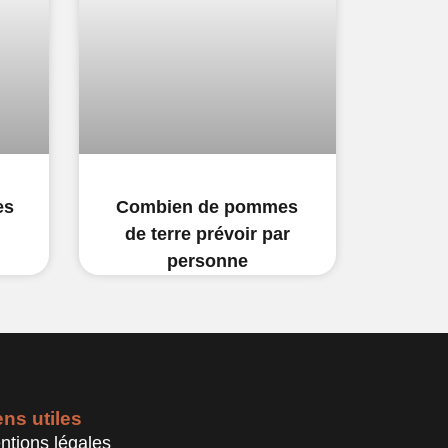
es
Combien de pommes
de terre prévoir par
personne
ens utiles
ntions légales