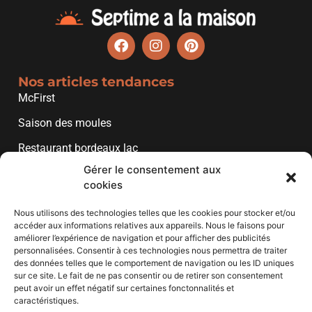
Nos articles tendances
McFirst
Saison des moules
Restaurant bordeaux lac
Gérer le consentement aux
Restaurant bord de garonne
cookies
Marque de pâtes
Nous utilisons des technologies telles que les cookies pour stocker et/ou
Restaurant bord de marne
accéder aux informations relatives aux appareils. Nous le faisons pour
améliorer l’expérience de navigation et pour afficher des publicités
personnalisées. Consentir à ces technologies nous permettra de traiter
Liens utiles
des données telles que le comportement de navigation ou les ID uniques
sur ce site. Le fait de ne pas consentir ou de retirer son consentement
Mentions légales
peut avoir un effet négatif sur certaines fonctonnalités et
caractéristiques.
Plan de site