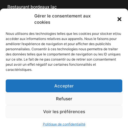
Restaurant bordeaux lac
Gérer le consentement aux
Restaurant bord de garonne
cookies
Marque de pâtes
Nous utilisons des technologies telles que les cookies pour stocker et/ou
Restaurant bord de marne
accéder aux informations relatives aux appareils. Nous le faisons pour
améliorer l’expérience de navigation et pour afficher des publicités
personnalisées. Consentir à ces technologies nous permettra de traiter
Liens utiles
des données telles que le comportement de navigation ou les ID uniques
sur ce site. Le fait de ne pas consentir ou de retirer son consentement
Mentions légales
peut avoir un effet négatif sur certaines fonctonnalités et
caractéristiques.
Plan de site
Politique de cookies (UE)
Accepter
Contact
Refuser
Voir les préférences
Copyright © 2026 Septime A La Maison – Tous droits réservés
Politique de confidentialité