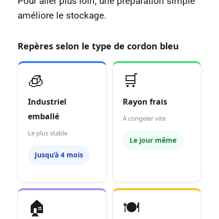
Pour aller plus loin, une préparation simple
améliore le stockage.
Repères selon le type de cordon bleu
🧊
🛒
Industriel
Rayon frais
emballé
À congeler vite
Le plus stable
Le jour même
Jusqu’à 4 mois
🏠
🍽️