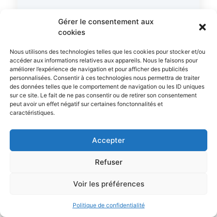
Gérer le consentement aux
🧊 1 à 4 mois
✅ -18°C stable
cookies
📅 sachets datés
Nous utilisons des technologies telles que les cookies pour stocker et/ou
accéder aux informations relatives aux appareils. Nous le faisons pour
améliorer l’expérience de navigation et pour afficher des publicités
personnalisées. Consentir à ces technologies nous permettra de traiter
des données telles que le comportement de navigation ou les ID uniques
Le cordon bleu congelé
se garde donc
sur ce site. Le fait de ne pas consentir ou de retirer son consentement
peut avoir un effet négatif sur certaines fonctonnalités et
plusieurs semaines sans difficulté, à
caractéristiques.
condition de rester organisé. La vraie limite
vient souvent de la texture avant la sécurité.
Accepter
Un emballage propre, une date visible et une
Refuser
cuisson à cœur suffisent dans la plupart des
cas.
Voir les préférences
Si un doute apparaît sur l’odeur, la date ou la
Politique de confidentialité
chaîne du froid, l’écarter reste la décision la