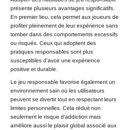
présente plusieurs avantages significatifs.
En premier lieu, cela permet aux joueurs de
profiter pleinement de leur expérience sans
tomber dans des comportements excessifs
ou risqués. Ceux qui adoptent des
pratiques responsables sont plus
susceptibles d’avoir une expérience
positive et durable.
Le jeu responsable favorise également un
environnement sain où les utilisateurs
peuvent se divertir tout en respectant leurs
limites personnelles. Cela réduit non
seulement le risque d’addiction mais
améliore aussi le plaisir global associé aux