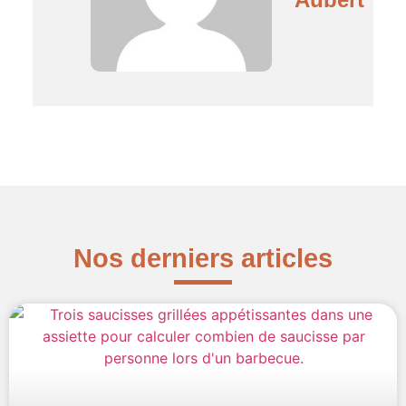
Nos derniers articles