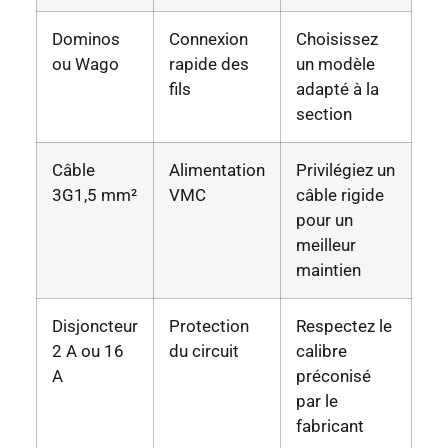
Dominos
Connexion
Choisissez
ou Wago
rapide des
un modèle
fils
adapté à la
section
Câble
Alimentation
Privilégiez un
3G1,5 mm²
VMC
câble rigide
pour un
meilleur
maintien
Disjoncteur
Protection
Respectez le
2 A ou 16
du circuit
calibre
A
préconisé
par le
fabricant