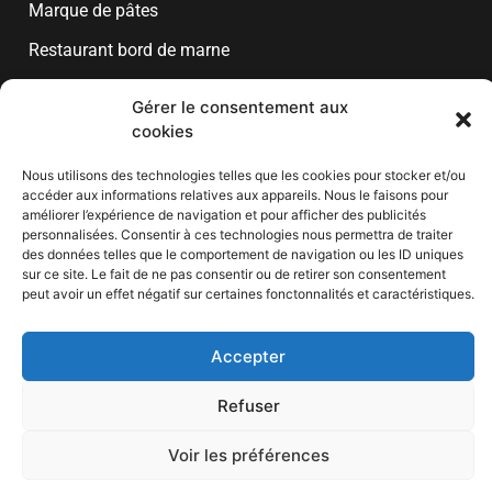
Marque de pâtes
Restaurant bord de marne
Gérer le consentement aux
Liens utiles
cookies
Mentions légales
Nous utilisons des technologies telles que les cookies pour stocker et/ou
Plan de site
accéder aux informations relatives aux appareils. Nous le faisons pour
améliorer l’expérience de navigation et pour afficher des publicités
Politique de cookies (UE)
personnalisées. Consentir à ces technologies nous permettra de traiter
des données telles que le comportement de navigation ou les ID uniques
Contact
sur ce site. Le fait de ne pas consentir ou de retirer son consentement
peut avoir un effet négatif sur certaines fonctonnalités et caractéristiques.
Accepter
Copyright © 2026 Septime A La Maison – Tous droits réservés
Refuser
Voir les préférences