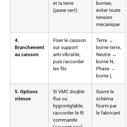
et la terre
bornier,
(jaune-vert)
éviter toute
tension
mécanique
4.
Fixer le caisson
Terre →
Branchement
sur support
borne terre,
au caisson
anti-vibratile,
Neutre →
puis raccorder
borne N,
les fils
Phase →
borne L
5. Options
Si VMC double
Suivre le
vitesse
flux ou
schéma
hygroréglable,
fourni par
raccorder le fil
le fabricant
commande